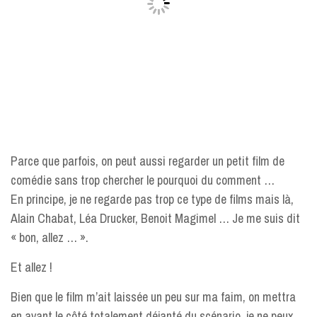
Parce que parfois, on peut aussi regarder un petit film de
comédie sans trop chercher le pourquoi du comment …
En principe, je ne regarde pas trop ce type de films mais là,
Alain Chabat, Léa Drucker, Benoit Magimel … Je me suis dit
« bon, allez … ».
Et allez !
Bien que le film m’ait laissée un peu sur ma faim, on mettra
en avant le côté totalement déjanté du scénario. je ne peux