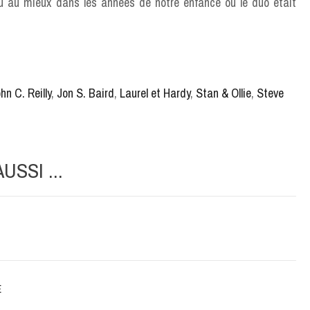
u au mieux dans les années de notre enfance où le duo était
hn C. Reilly
,
Jon S. Baird
,
Laurel et Hardy
,
Stan & Ollie
,
Steve
SSI ...
E