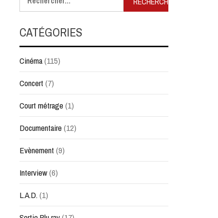
CATÉGORIES
Cinéma
(115)
Concert
(7)
Court métrage
(1)
Documentaire
(12)
Evènement
(9)
Interview
(6)
L.A.D.
(1)
Sortie Blu ray
(17)