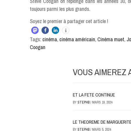
Steve Coogan on replonge dans les années 30, o
toujours parmi les plus grands.
Soyez le premier à partager cet article !
Tags:
cinéma
,
cinéma américain
,
Cinéma muet
,
Jo
Coogan
VOUS AIMEREZ AU
ET LA FETE CONTINUE
BY
STEPHB
/
MARS 19, 2024
LE THEOREME DE MARGUERIT
BY
STEPHB
/
MARS 5, 2024