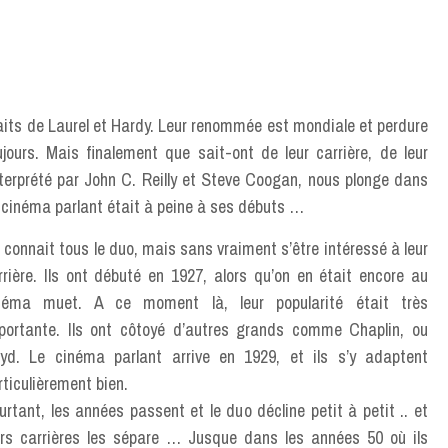
raits de Laurel et Hardy. Leur renommée est mondiale et perdure
ours. Mais finalement que sait-ont de leur carrière, de leur
nterprété par John C. Reilly et Steve Coogan, nous plonge dans
le cinéma parlant était à peine à ses débuts …
 connait tous le duo, mais sans vraiment s’être intéressé à leur
rrière. Ils ont débuté en 1927, alors qu’on en était encore au
néma muet. A ce moment là, leur popularité était très
portante. Ils ont côtoyé d’autres grands comme Chaplin, ou
oyd. Le cinéma parlant arrive en 1929, et ils s’y adaptent
rticulièrement bien.
urtant, les années passent et le duo décline petit à petit .. et
urs carrières les sépare … Jusque dans les années 50 où ils